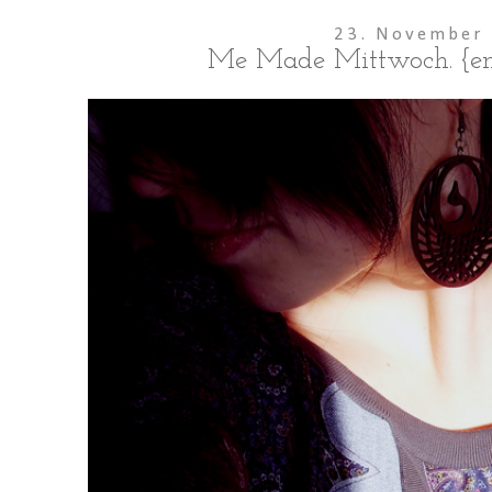
23. November
Me Made Mittwoch. {end