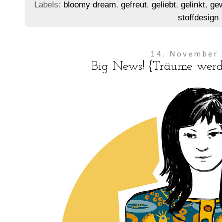
Labels:
bloomy dream
,
gefreut
,
geliebt
,
gelinkt
,
ge
stoffdesign
14. November
Big News! {Träume werd