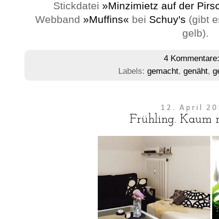
Stickdatei
»Minzimietz auf der Pirs
Webband
»Muffins«
bei
Schuy's
(gibt e
gelb).
4 Kommentare
Labels:
gemacht
,
genäht
,
g
12. April 2
Frühling. Kaum m