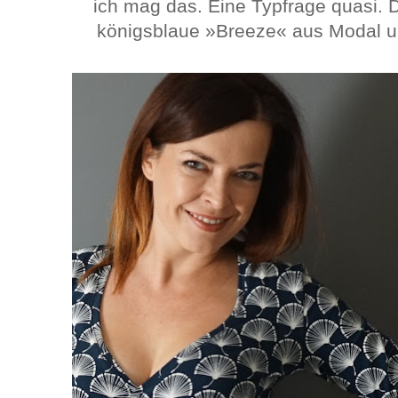
ich mag das. Eine Typfrage quasi. 
königsblaue »Breeze« aus Modal u