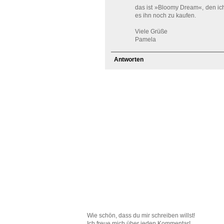
das ist »Bloomy Dream«, den ich f
es ihn noch zu kaufen.
Viele Grüße
Pamela
Antworten
Wie schön, dass du mir schreiben willst!
Ich freue mich über jeden Kommentar!