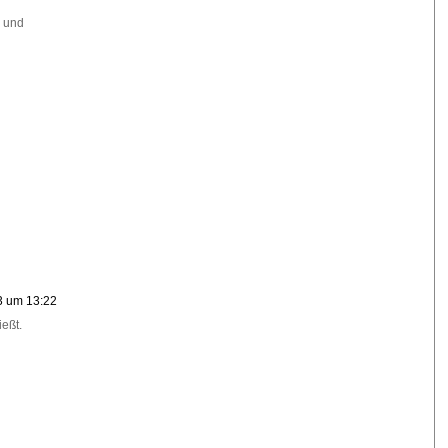
 und
3 um 13:22
ießt.