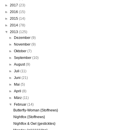
►
2017
(23)
►
2016
(15)
►
2015
(14)
►
2014
(78)
▼
2013
(125)
►
Dezember
(9)
►
November
(9)
►
Oktober
(7)
►
September
(10)
►
August
(9)
►
Juli
(11)
►
Juni
(21)
►
Mai
(5)
►
April
(8)
►
März
(11)
▼
Februar
(14)
Butterfly-Woman {Stoffnews}
Nightfox {Stoffnews}
Nightfox & Owl {gesticktes}