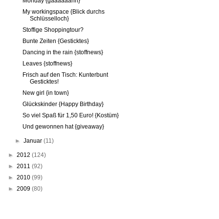
Monday {gäääääähn}
My workingspace {Blick durchs
Schlüsselloch}
Stoffige Shoppingtour?
Bunte Zeiten {Gesticktes}
Dancing in the rain {stoffnews}
Leaves {stoffnews}
Frisch auf den Tisch: Kunterbunt
Gesticktes!
New girl {in town}
Glückskinder {Happy Birthday}
So viel Spaß für 1,50 Euro! {Kostüm}
Und gewonnen hat {giveaway}
►
Januar
(11)
►
2012
(124)
►
2011
(92)
►
2010
(99)
►
2009
(80)