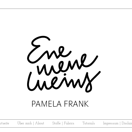
rtseite
Über mich | About
Stoffe | Fabrics
Tutorials
Impressum | Disclai