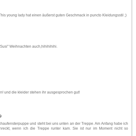
This young lady hat einen äußerst guten Geschmack in puncto Kleidungsstil ;)
 Susi" Weihnachten auch,hihihihihi.
rn! und die kleider stehen ihr ausgesprochen gut!
9
Schaufensterpuppe und steht bei uns unten an der Treppe. Am Anfang habe ich
reckt, wenn ich die Treppe runter kam. Sie ist nur im Moment nicht so