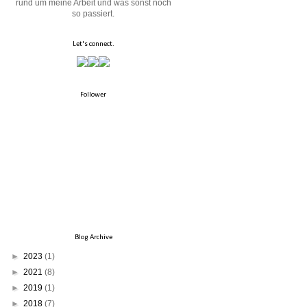
rund um meine Arbeit und was sonst noch
so passiert.
Let's connect.
Follower
Blog Archive
►
2023
(1)
►
2021
(8)
►
2019
(1)
►
2018
(7)