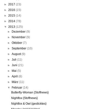
►
2017
(23)
►
2016
(15)
►
2015
(14)
►
2014
(78)
▼
2013
(125)
►
Dezember
(9)
►
November
(9)
►
Oktober
(7)
►
September
(10)
►
August
(9)
►
Juli
(11)
►
Juni
(21)
►
Mai
(5)
►
April
(8)
►
März
(11)
▼
Februar
(14)
Butterfly-Woman {Stoffnews}
Nightfox {Stoffnews}
Nightfox & Owl {gesticktes}