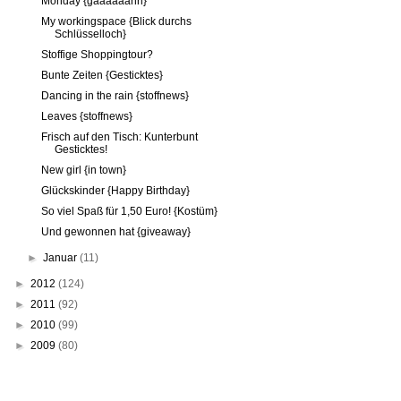
Monday {gäääääähn}
My workingspace {Blick durchs
Schlüsselloch}
Stoffige Shoppingtour?
Bunte Zeiten {Gesticktes}
Dancing in the rain {stoffnews}
Leaves {stoffnews}
Frisch auf den Tisch: Kunterbunt
Gesticktes!
New girl {in town}
Glückskinder {Happy Birthday}
So viel Spaß für 1,50 Euro! {Kostüm}
Und gewonnen hat {giveaway}
►
Januar
(11)
►
2012
(124)
►
2011
(92)
►
2010
(99)
►
2009
(80)