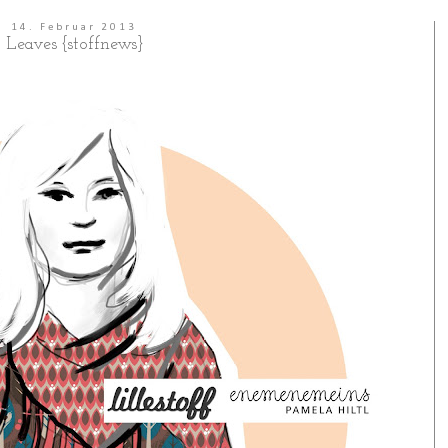
14. Februar 2013
Leaves {stoffnews}