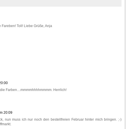
 Fareben! Toll! Liebe Grüße, Anja
20:00
d die Farben....mmmmhhhhmmmm. Herrlich!
um 20:09
nun muss ich nur noch den bestellfreien Februar hinter mich bringen. ;-)
ffmarkt.