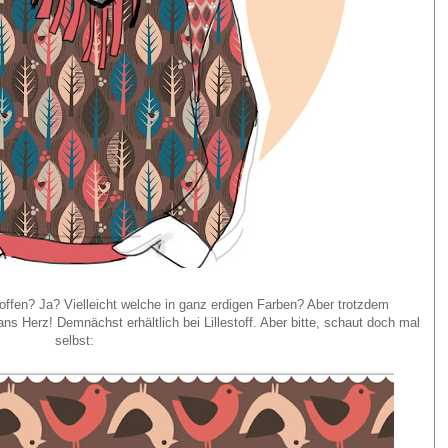
offen? Ja? Vielleicht welche in ganz erdigen Farben? Aber trotzdem
s Herz! Demnächst erhältlich bei Lillestoff. Aber bitte, schaut doch mal
selbst: