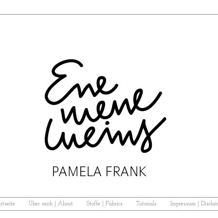
rtseite
Über mich | About
Stoffe | Fabrics
Tutorials
Impressum | Disclai