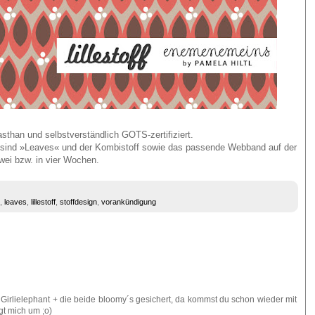
than und selbstverständlich GOTS-zertifiziert.
bar sind »Leaves« und der Kombistoff sowie das passende Webband auf der
 zwei bzw. in vier Wochen.
,
leaves
,
lillestoff
,
stoffdesign
,
vorankündigung
Girlielephant + die beide bloomy´s gesichert, da kommst du schon wieder mit
gt mich um ;o)