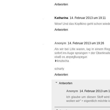
Antworten
Katharina
14. Februar 2013 um 19:11
Wow! Und das Kopfkino geht schon wieder
Antworten
Anonym
14. Februar 2013 um 19:26
Als wir bei Lille waren, lag in einem R
sofort ins Auge sprangen > der Oberknall
olıǝƃ os ɹɐqsɐɟƃuıʞɔɐɟun
❥knutscha
scharly
Antworten
Antworten
Anonym
14. Februar 2013 um 
Ich glaube um diesen Stoff wir
wollen wir" > eigentlich möchte i