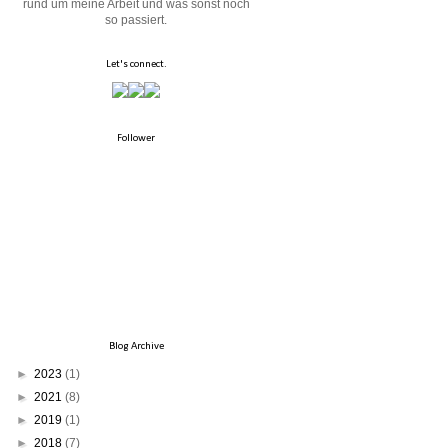
rund um meine Arbeit und was sonst noch
so passiert.
Let's connect.
Follower
Blog Archive
►
2023
(1)
►
2021
(8)
►
2019
(1)
►
2018
(7)