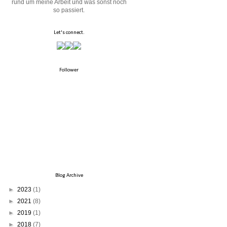
rund um meine Arbeit und was sonst noch
so passiert.
Let's connect.
Follower
Blog Archive
►
2023
(1)
►
2021
(8)
►
2019
(1)
►
2018
(7)