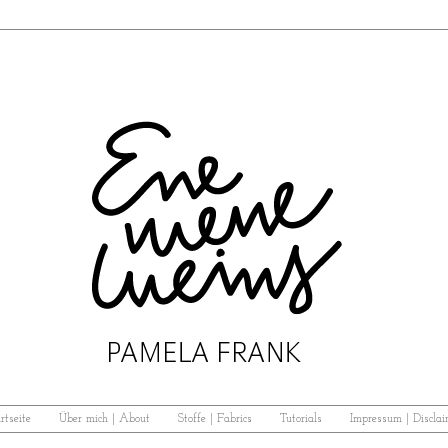
rtseite
Über mich | About
Stoffe | Fabrics
Tutorials
Impressum | Disclai