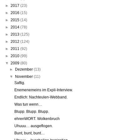
►
2017
(23)
►
2016
(15)
►
2015
(14)
►
2014
(78)
►
2013
(125)
►
2012
(124)
►
2011
(92)
►
2010
(99)
▼
2009
(80)
►
Dezember
(13)
▼
November
(11)
Saftig.
Enemenemeins im Expli-Interview.
Endlich: Nachteulen-Webband.
Was tun wenn…
Blupp. Blupp. Blupp.
ehrenWORT. Wolkenbruch
Uhuuu… ausgeflogen.
Bunt, bunt, bunt…