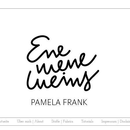
rtseite
Über mich | About
Stoffe | Fabrics
Tutorials
Impressum | Disclai