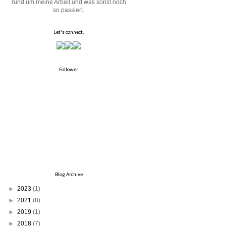
rund um meine Arbeit und was sonst noch
so passiert.
Let's connect.
Follower
Blog Archive
►
2023
(1)
►
2021
(8)
►
2019
(1)
►
2018
(7)