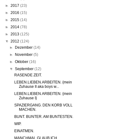
►
2017
(23)
►
2016
(15)
►
2015
(14)
►
2014
(78)
►
2013
(125)
▼
2012
(124)
►
Dezember
(14)
►
November
(5)
►
Oktober
(16)
▼
September
(12)
RASENDE ZEIT.
LEBEN.LIEBEN.ARBEITEN. {mein
Zuhause II aka boys w...
LEBEN.LIEBEN.ARBEITEN. {mein
Zuhause I}
SPAZIERGANG. DEN KORB VOLL
MACHEN.
BUNT. BUNTER. AM BUNTESTEN.
WIP.
EINATMEN.
MANCHMAL GLAUB ICH…