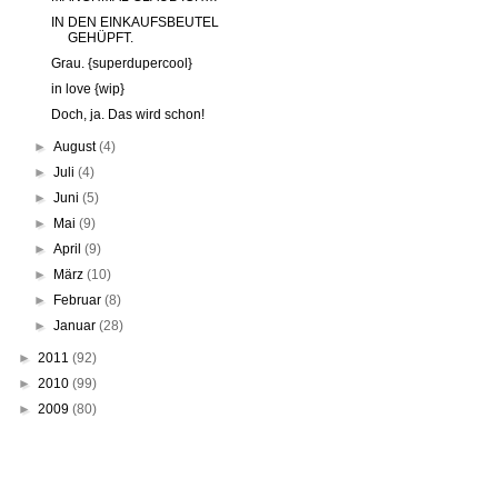
IN DEN EINKAUFSBEUTEL
GEHÜPFT.
Grau. {superdupercool}
in love {wip}
Doch, ja. Das wird schon!
►
August
(4)
►
Juli
(4)
►
Juni
(5)
►
Mai
(9)
►
April
(9)
►
März
(10)
►
Februar
(8)
►
Januar
(28)
►
2011
(92)
►
2010
(99)
►
2009
(80)