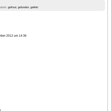
abels:
gefreut
,
gefunden
,
gelinkt
mber 2012 um 14:36
6