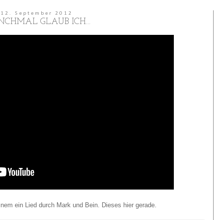
12. September 2012
CHMAL GLAUB ICH…
nem ein Lied durch Mark und Bein. Dieses hier gerade.