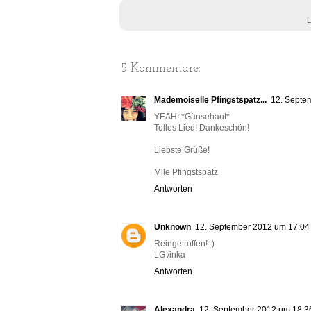
L
5 Kommentare:
Mademoiselle Pfingstspatz...
12. Septe
YEAH! *Gänsehaut*
Tolles Lied! Dankeschön!
Liebste Grüße!
Mlle Pfingstspatz
Antworten
Unknown
12. September 2012 um 17:04
Reingetroffen! :)
LG /inka
Antworten
Alexandra
12. September 2012 um 18:3