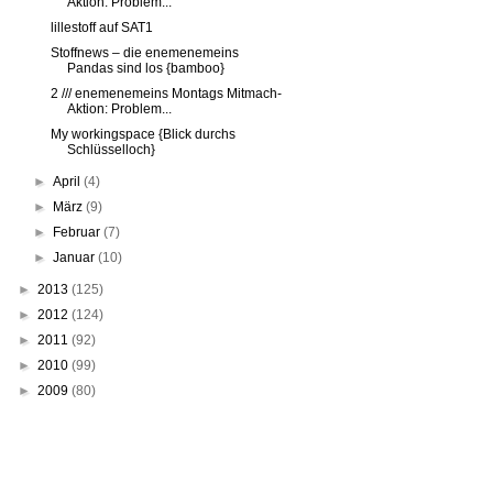
Aktion: Problem...
lillestoff auf SAT1
Stoffnews – die enemenemeins
Pandas sind los {bamboo}
2 /// enemenemeins Montags Mitmach-
Aktion: Problem...
My workingspace {Blick durchs
Schlüsselloch}
►
April
(4)
►
März
(9)
►
Februar
(7)
►
Januar
(10)
►
2013
(125)
►
2012
(124)
►
2011
(92)
►
2010
(99)
►
2009
(80)