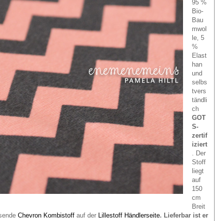
95 %
Bio-
Bau
mwol
le, 5
%
Elast
han
und
selbs
tvers
tändli
ch
GOT
S-
zertif
iziert
. Der
Stoff
liegt
auf
150
cm
Breit
ssende
Chevron Kombistoff
auf der
Lillestoff Händlerseite
. Lieferbar ist er