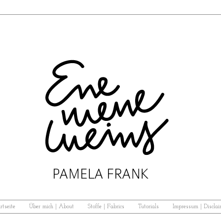
rtseite
Über mich | About
Stoffe | Fabrics
Tutorials
Impressum | Disclai