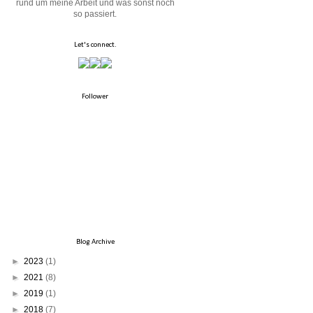
rund um meine Arbeit und was sonst noch
so passiert.
Let's connect.
Follower
Blog Archive
►
2023
(1)
►
2021
(8)
►
2019
(1)
►
2018
(7)