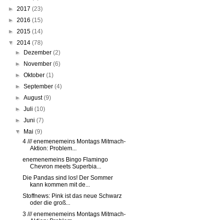
►
2017
(23)
►
2016
(15)
►
2015
(14)
▼
2014
(78)
►
Dezember
(2)
►
November
(6)
►
Oktober
(1)
►
September
(4)
►
August
(9)
►
Juli
(10)
►
Juni
(7)
▼
Mai
(9)
4 /// enemenemeins Montags Mitmach-
Aktion: Problem...
enemenemeins Bingo Flamingo
Chevron meets Superbia...
Die Pandas sind los! Der Sommer
kann kommen mit de...
Stoffnews: Pink ist das neue Schwarz
oder die groß...
3 /// enemenemeins Montags Mitmach-