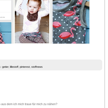
s:
getier
,
lillestoff
,
pinterest
,
stoffnews
hen aus dem ich mich traue für mich zu nähen?