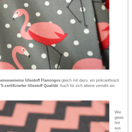
nemenemeins lillestoff Flamingos
gleich mit dazu: ein pink/anthrazit
-zertifizierter lillestoff Qualität
. Auch für sich alleine vernäht ein
Wie
gewo
hnt
aus