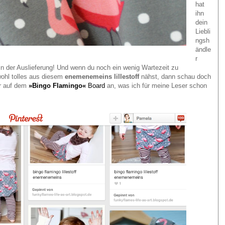
hat
ihn
dein
Liebli
ngsh
ändle
r
 in der Auslieferung! Und wenn du noch ein wenig Wartezeit zu
wohl tolles aus diesem
enemenemeins lillestoff
nähst, dann schau doch
ir auf dem
»Bingo Flamingo«
Board
an, was ich für meine Leser schon