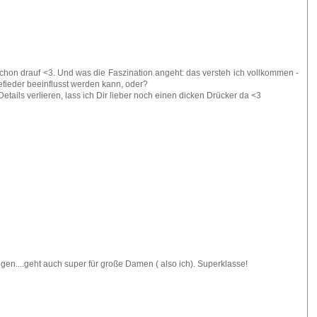
h schon drauf <3. Und was die Faszination angeht: das versteh ich vollkommen -
efieder beeinflusst werden kann, oder?
etails verlieren, lass ich Dir lieber noch einen dicken Drücker da <3
gen....geht auch super für große Damen ( also ich). Superklasse!