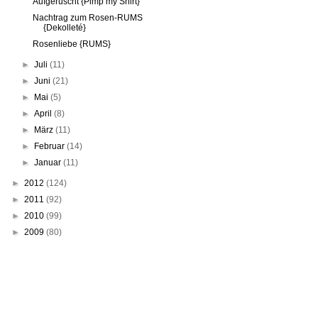
Aufgerüscht {Pimp my Shirt}
Nachtrag zum Rosen-RUMS
{Dekolleté}
Rosenliebe {RUMS}
►
Juli
(11)
►
Juni
(21)
►
Mai
(5)
►
April
(8)
►
März
(11)
►
Februar
(14)
►
Januar
(11)
►
2012
(124)
►
2011
(92)
►
2010
(99)
►
2009
(80)