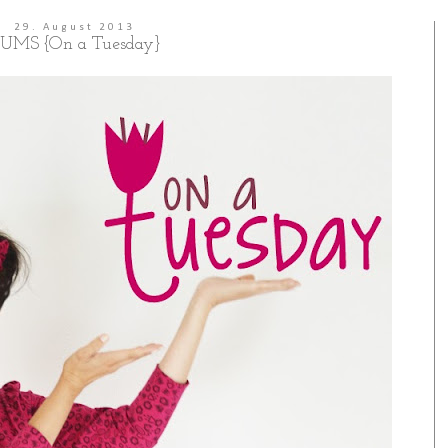
29. August 2013
UMS {On a Tuesday}