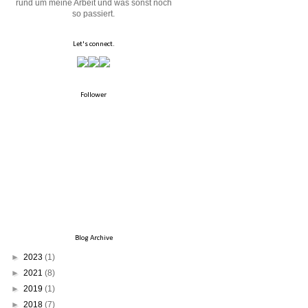
rund um meine Arbeit und was sonst noch
so passiert.
Let's connect.
Follower
Blog Archive
►
2023
(1)
►
2021
(8)
►
2019
(1)
►
2018
(7)