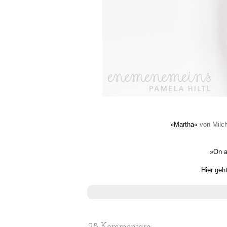
»Martha«
von Milch
»On 
Hier geh
28 Kommentare: