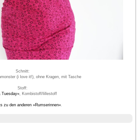
Schnitt:
monster (i love it!), ohne Kragen, mit Tasche
Stoff:
a Tuesday«
, Kombistoff/lillestoff
ts zu den anderen »Rumserinnen«
.