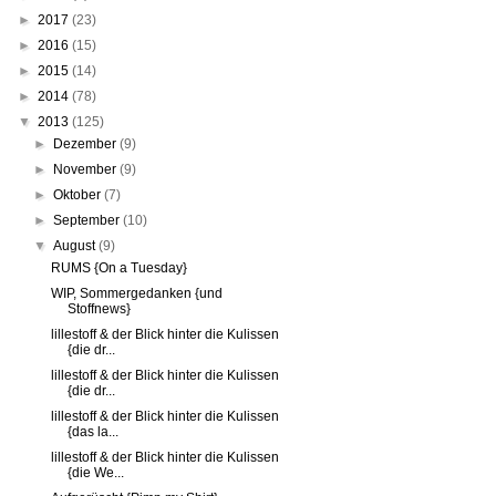
►
2017
(23)
►
2016
(15)
►
2015
(14)
►
2014
(78)
▼
2013
(125)
►
Dezember
(9)
►
November
(9)
►
Oktober
(7)
►
September
(10)
▼
August
(9)
RUMS {On a Tuesday}
WIP, Sommergedanken {und
Stoffnews}
lillestoff & der Blick hinter die Kulissen
{die dr...
lillestoff & der Blick hinter die Kulissen
{die dr...
lillestoff & der Blick hinter die Kulissen
{das la...
lillestoff & der Blick hinter die Kulissen
{die We...