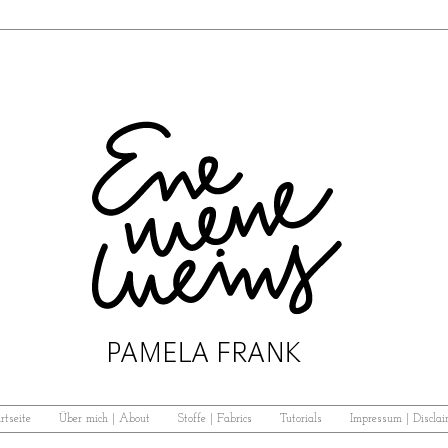
rtseite
Über mich | About
Stoffe | Fabrics
Tutorials
Impressum | Disclai