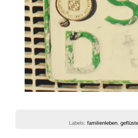
Labels:
familienleben
,
geflüste